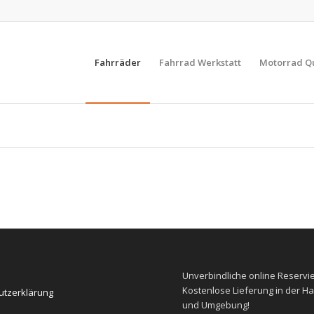
Fahrräder
Fahrrad Werkstatt
Motorrad Q
E
Unverbindliche
online Reservi
Kostenlose
Lieferung in der Ha
utzerklärung
und Umgebung!