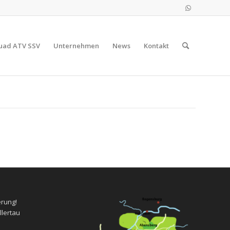
uad ATV SSV
Unternehmen
News
Kontakt
erung!
llertau