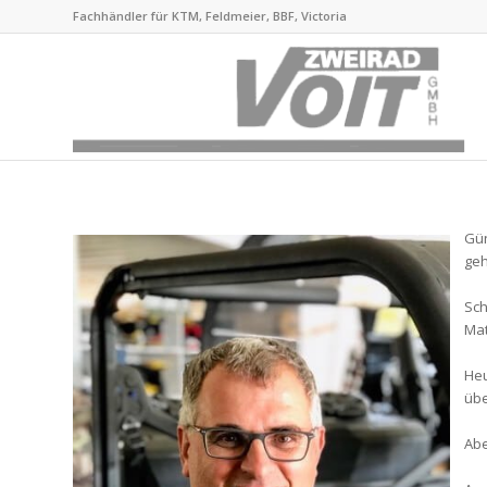
Fachhändler für KTM, Feldmeier, BBF, Victoria
Gün
geh
Sch
Mat
Heu
übe
Abe