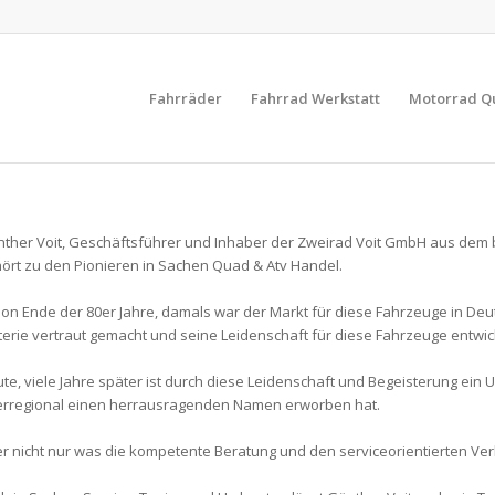
Fahrräder
Fahrrad Werkstatt
Motorrad Q
ther Voit, Geschäftsführer und Inhaber der Zweirad Voit GmbH aus dem
ört zu den Pionieren in Sachen Quad & Atv Handel.
on Ende der 80er Jahre, damals war der Markt für diese Fahrzeuge in Deut
erie vertraut gemacht und seine Leidenschaft für diese Fahrzeuge entwick
te, viele Jahre später ist durch diese Leidenschaft und Begeisterung ein
rregional einen herrausragenden Namen erworben hat.
r nicht nur was die kompetente Beratung und den serviceorientierten Verka