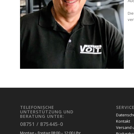
Auc
Die
ver
TELEFONISCHE
SERVIC
UNTERSTÜTZUNG UND
Datensch
BERATUNG UNTER:
Kontakt
08751 / 875445-0
Versand 
Montag – Freitag 08:00 – 12:00 Uhr
Rückgabe