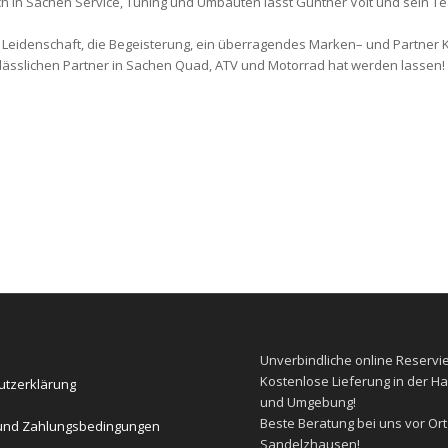
h in Sachen Service, Tuning und Umbauten lässt Günther Voit und sein T
 Leidenschaft, die Begeisterung, ein überragendes Marken– und Partner 
lässlichen Partner in Sachen Quad, ATV und Motorrad hat werden lassen!
E
Unverbindliche
online Reservi
Kostenlose
Lieferung in der Ha
utzerklärung
und Umgebung!
Beste
Beratung
bei uns vor Ort
und Zahlungsbedingungen
Sandelzhausen!