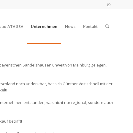
uad ATV SSV
Unternehmen
News
Kontakt
 bayerischen Sandelzhausen unweit von Mainburg gelegen,
schland noch undenkbar, hat sich Günther Voit schnell mit der
elt!
 Unternehmen entstanden, was nicht nur regional, sondern auch
uf betrifft!