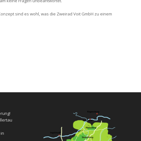
eam keine Fragen unbeantwortet.
Konzept sind es wohl, was die Zweirad Voit GmbH zu einem
erung!
llertau
 in