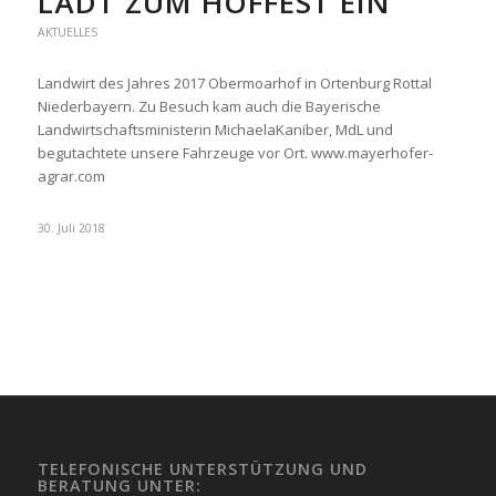
LÄDT ZUM HOFFEST EIN
AKTUELLES
Landwirt des Jahres 2017 Obermoarhof in Ortenburg Rottal
Niederbayern. Zu Besuch kam auch die Bayerische
Landwirtschaftsministerin MichaelaKaniber, MdL und
begutachtete unsere Fahrzeuge vor Ort. www.mayerhofer-
agrar.com
30. Juli 2018
TELEFONISCHE UNTERSTÜTZUNG UND
BERATUNG UNTER: